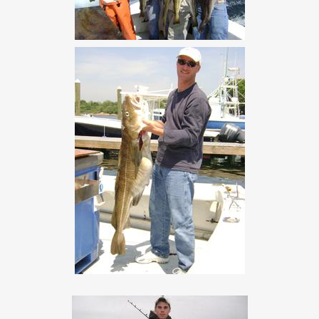
de nouvelles possibilités. La vérification biométrique,
utilisant la reconnaissance faciale ou les empreintes digitales,
a commencé à s’imposer comme une méthode fiable et
rapide. Les joueurs pouvaient désormais photographier leurs
documents directement depuis leur appareil mobile, et des
algorithmes comparaient en temps réel la photo du
document avec un selfie de l’utilisateur. Cette innovation a
réduit les frictions tout en maintenant, voire en améliorant,
les niveaux de sécurité.
La révolution des
inscriptions instantanées et
sans documentation
L’évolution la plus remarquable de ces dernières années
concerne l’émergence de modèles d’inscription radicalement