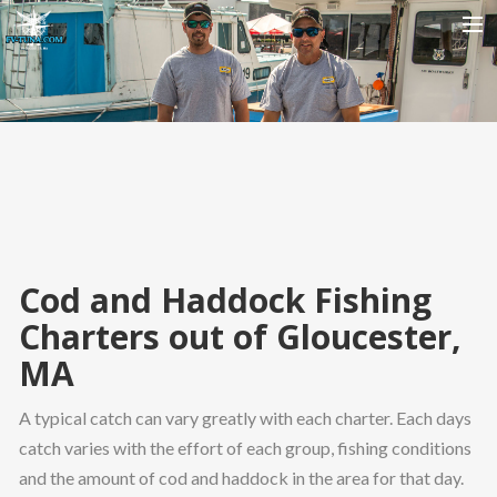
HOME
ABOUT US
CHARTER PRICING
IMAGE GALLERY
SEARCH
Cod and Haddock Fishing
Charters out of Gloucester,
MA
A typical catch can vary greatly with each charter. Each days
catch varies with the effort of each group, fishing conditions
and the amount of cod and haddock in the area for that day.