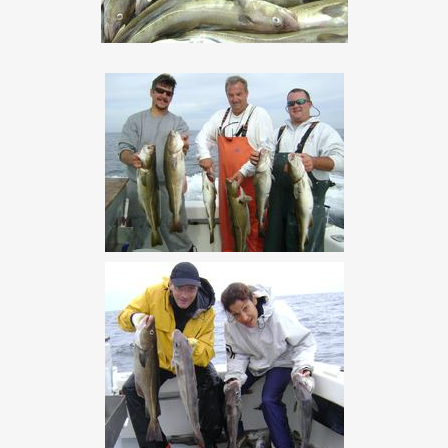
conformité élevés tout en éliminant les obstacles
traditionnels à l’inscription.
Cette méthodologie présente plusieurs avantages
substantiels. Premièrement, elle réduit drastiquement le
temps nécessaire pour commencer à jouer, passant de
plusieurs jours à quelques minutes seulement.
Deuxièmement, elle améliore considérablement l’expérience
utilisateur en éliminant la nécessité de soumettre des
documents personnels, une préoccupation majeure pour de
nombreux joueurs soucieux de leur vie privée.
Troisièmement, elle diminue les coûts opérationnels pour les
casinos, qui peuvent réallouer les ressources précédemment
consacrées à la vérification manuelle vers d’autres aspects de
leur service.