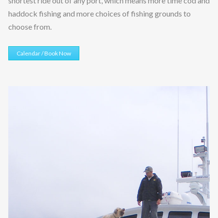
shortest ride out of any port, which means more time cod and
haddock fishing and more choices of fishing grounds to
choose from.
Calendar / Book Now
L’évolution des processus
d’inscription simplifiés
selon Casinara en ligne
L’industrie des jeux d’argent en ligne a connu une
transformation radicale au cours des deux dernières
décennies, particulièrement en ce qui concerne les
procédures d’inscription des joueurs. Autrefois complexes et
chronophages, ces processus ont évolué vers des solutions
toujours plus rapides et accessibles. Cette mutation répond à
une demande croissante des utilisateurs pour des