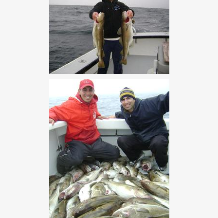
simplifiés. Certaines plateformes ont développé des
systèmes permettant aux joueurs de commencer à jouer
presque immédiatement, en s’appuyant sur des méthodes de
vérification alternatives. L’utilisation de services bancaires
électroniques comme mécanisme de validation d’identité
représente une innovation particulièrement significative
dans ce domaine.
Cette approche repose sur un principe ingénieux : si une
institution financière a déjà vérifié l’identité d’un client, cette
vérification peut être transférée au casino en ligne. Lorsqu’un
joueur effectue un dépôt via son compte bancaire numérique,
les informations d’identification sont simultanément
confirmées. Les plateformes spécialisées dans cette
approche, comme celles répertoriées sur
https://casinara.com/casinos-sans-verification/
, ont
démontré qu’il était possible de maintenir des standards de