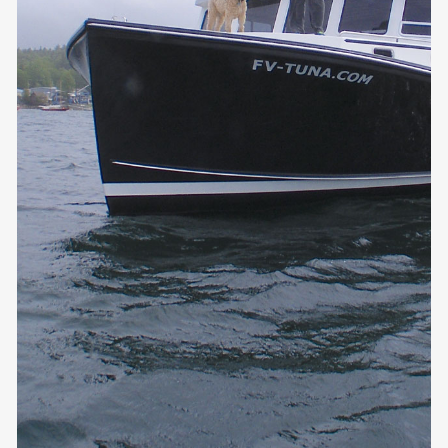
expériences fluides et immédiates, tout en naviguant dans un
environnement réglementaire en constante évolution.
L’analyse de cette évolution révèle des tendances fascinantes
qui redéfinissent les standards de l’industrie et transforment
l’expérience utilisateur dans son ensemble.
Les débuts laborieux : une
époque de vérifications
exhaustives
Au commencement de l’ère numérique des casinos, vers la fin
des années 1990 et le début des années 2000, les processus
d’inscription constituaient un véritable parcours du
combattant pour les joueurs. Les opérateurs exigeaient une
documentation extensive comprenant des copies de pièces
d’identité, des justificatifs de domicile récents, et parfois