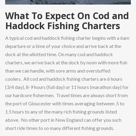
même des relevés bancaires. Cette approche, bien que
What To Expect On Cod and
compréhensible du point de vue de la conformité
Haddock Fishing Charters
réglementaire, créait une barrière significative à l’entrée pour
de nombreux utilisateurs potentiels.
A typical cod and haddock fishing charter begins with a 6am
departure or a time of your choice and arrive back at the
Les délais de validation s’étendaient fréquemment sur
dock at the allotted time. On many cod and haddock
plusieurs jours, voire des semaines dans certains cas. Les
charters, we arrive back at the dock by noon with more fish
joueurs devaient soumettre leurs documents par courrier
than we can handle, with sore arms and overstuffed
électronique ou, dans les cas les plus archaïques, par voie
coolers. All cod and haddock fishing charters are 6 hours
postale traditionnelle. Les équipes de vérification
(3/4 day), 8-9 hours (full day) or 11 hours (marathon day) for
examinaient manuellement chaque dossier, un processus
our hardcore fishermen. Travel times are always short from
coûteux en ressources humaines et temporelles. Cette
the port of Gloucester with times averaging between .5 to
méthodologie reflétait les préoccupations légitimes
1.5 hours to any of the many rich fishing grounds listed
concernant la prévention du blanchiment d’argent et la
above. No other port in New England can offer you such
protection des mineurs, mais elle ignorait largement les
short ride times to so many different fishing grounds.
attentes modernes en matière d’instantanéité.