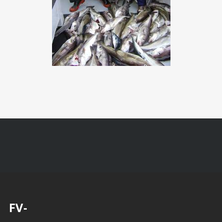
Les données du marché nordique, pionnier dans l’adoption de
ces systèmes, illustrent leur efficacité. En Suède, où le
système BankID est largement utilisé, les taux de conversion
des inscriptions ont augmenté de plus de 40% après
l’introduction de ces méthodes simplifiées. Les taux
d’abandon ont chuté de manière spectaculaire, passant sous
la barre des 15%. Ces chiffres démontrent que la
simplification ne compromet pas la sécurité, mais optimise
plutôt l’ensemble du processus.
Les défis réglementaires et
les perspectives futures
Malgré ces avancées impressionnantes, l’évolution vers des
processus d’inscription simplifiés n’est pas sans défis. Les
FV-
régulateurs de différentes juridictions maintiennent des
exigences variées, créant une mosaïque complexe de