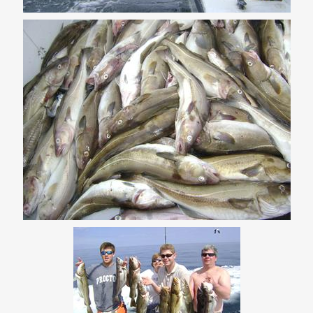
automatisée. Les systèmes de reconnaissance optique de
caractères (OCR) ont permis d’extraire automatiquement les
informations des documents d’identité, réduisant
considérablement les délais de traitement. Les algorithmes
de détection de fraude se sont sophistiqués, capables
d’identifier les documents falsifiés avec une précision
croissante.
L’intégration de bases de données centralisées et de services
de vérification tiers a révolutionné le secteur. Les opérateurs
pouvaient désormais confirmer l’identité d’un utilisateur en
quelques minutes plutôt qu’en plusieurs jours. Ces avancées
technologiques ont coïncidé avec une harmonisation
progressive des réglementations dans plusieurs juridictions,
facilitant l’émergence de standards communs.
Parallèlement, l’adoption massive des smartphones a ouvert